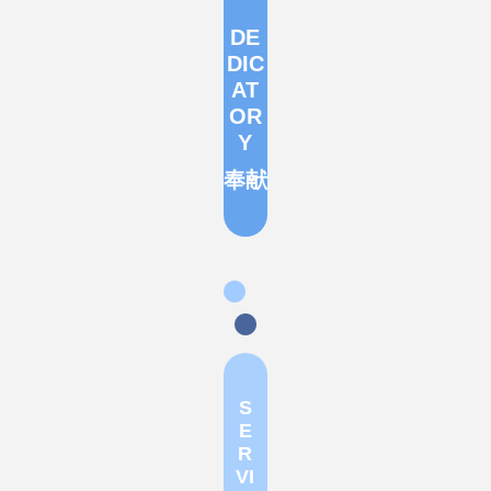
DE
DIC
AT
OR
Y
奉献
S
E
R
VI