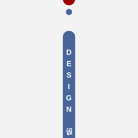
D
E
S
I
G
N
设